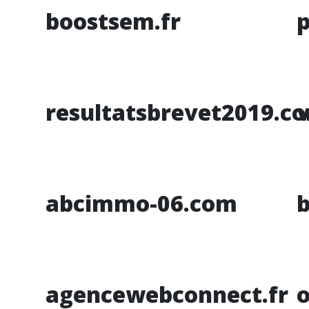
boostsem.fr
resultatsbrevet2019.c
v
abcimmo-06.com
b
agencewebconnect.fr
o