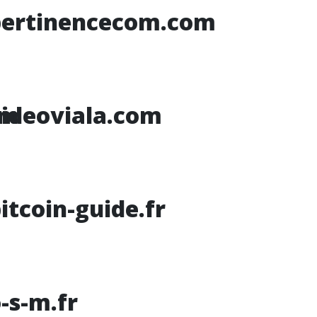
pertinencecom.com
om
ideoviala.com
itcoin-guide.fr
-s-m.fr