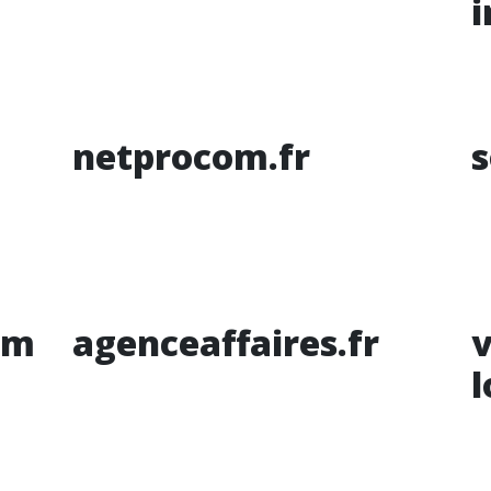
i
netprocom.fr
s
om
agenceaffaires.fr
v