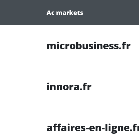
Ac markets
microbusiness.fr
innora.fr
affaires-en-ligne.f