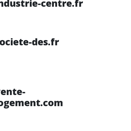
ndustrie-centre.fr
ociete-des.fr
ente-
logement.com