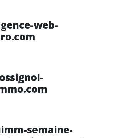
agence-web-
pro.com
ossignol-
immo.com
uimm-semaine-