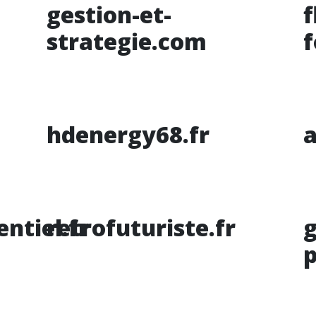
gestion-et-
f
strategie.com
f
hdenergy68.fr
a
ntiel.fr
retrofuturiste.fr
p