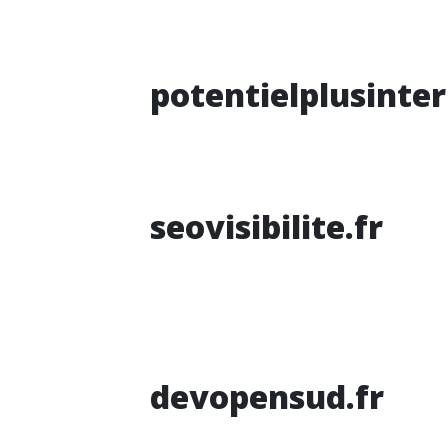
potentielplusinte
seovisibilite.fr
devopensud.fr