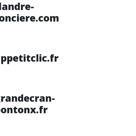
landre-
onciere.com
ppetitclic.fr
grandecran-
ontonx.fr