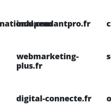
rnational.com
independantpro.fr
c
webmarketing-
s
plus.fr
digital-connecte.fr
o