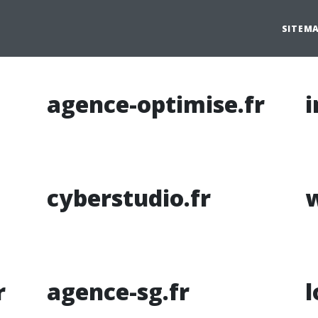
SITEM
agence-optimise.fr
i
cyberstudio.fr
r
agence-sg.fr
l